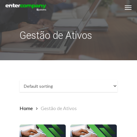
Men
Skip
Menu
to
main
content
Gestão de Ativos
Home
Gestão de Ativos