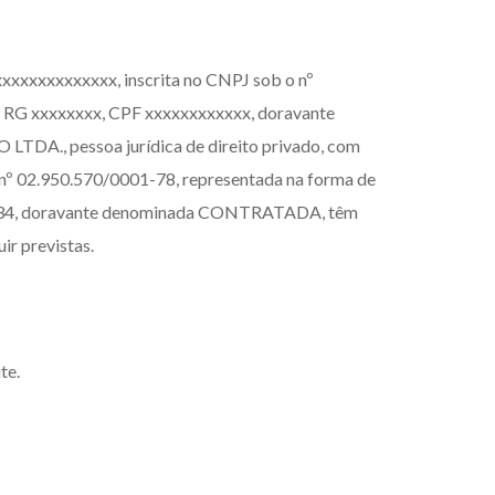
Menu
xxxxxxxxxxxxxx, inscrita no CNPJ sob o nº
xx, RG xxxxxxxx, CPF xxxxxxxxxxxx, doravante
 pessoa jurídica de direito privado, com
 o nº 02.950.570/0001-78, representada na forma de
.161-34, doravante denominada CONTRATADA, têm
ir previstas.
te.