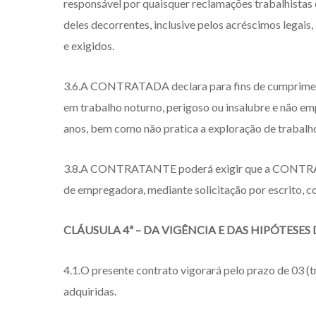
responsável por quaisquer reclamações trabalhistas
deles decorrentes, inclusive pelos acréscimos legais
e exigidos.
3.6.A CONTRATADA declara para fins de cumprimento 
em trabalho noturno, perigoso ou insalubre e não em
anos, bem como não pratica a exploração de trabalh
3.8.A CONTRATANTE poderá exigir que a CONTRATADA
de empregadora, mediante solicitação por escrito, c
CLÁUSULA 4ª – DA VIGÊNCIA E DAS HIPÓTESES
4.1.O presente contrato vigorará pelo prazo de 03 (t
adquiridas.