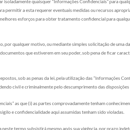
velar isoladamente quaisquer “Informações Confidenciais” para qua
ara permitir a esta requerer eventuais medidas ou recursos apropr
melhores esforços para obter tratamento confidencial para qualq
o, por qualquer motivo, ou mediante simples solicitação de uma da
s documentos que estiverem em seu poder, sob pena de ficar cara
repostos, sob as penas da lei, pela utilização das “Informações Con
dendo civil e criminalmente pelo descumprimento das disposições 
ciais” as que (i) as partes comprovadamente tenham conheciment
 sigilo e confidencialidade aqui assumidas tenham sido violadas.
ta neste termo subsistirá mesmo após sua vigência, por prazo inde