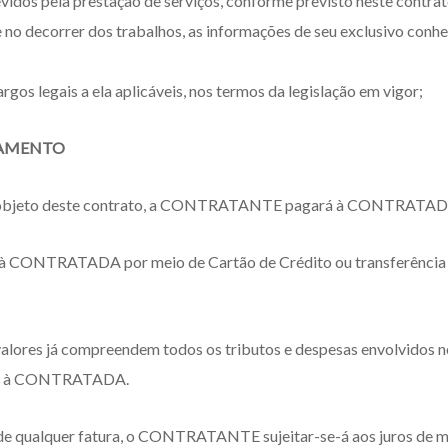
vidos pela prestação de serviços, conforme previsto neste contrat
o decorrer dos trabalhos, as informações de seu exclusivo conhe
gos legais a ela aplicáveis, nos termos da legislação em vigor;
AGAMENTO
s objeto deste contrato, a CONTRATANTE pagará à CONTRATADA o 
à CONTRATADA por meio de Cartão de Crédito ou transferência b
 valores já compreendem todos os tributos e despesas envolvidos 
TE à CONTRATADA.
de qualquer fatura, o CONTRATANTE sujeitar-se-á aos juros de m