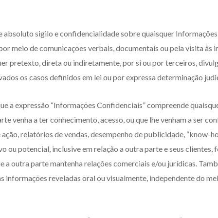
 absoluto sigilo e confidencialidade sobre quaisquer Informações
 por meio de comunicações verbais, documentais ou pela visita às 
pretexto, direta ou indiretamente, por si ou por terceiros, divulgar,
vados os casos definidos em lei ou por expressa determinação judic
s que a expressão “Informações Confidenciais” compreende quaisqu
rte venha a ter conhecimento, acesso, ou que lhe venham a ser conf
e ação, relatórios de vendas, desempenho de publicidade, “know-ho
 ou potencial, inclusive em relação a outra parte e seus clientes, 
 que a outra parte mantenha relações comerciais e/ou jurídicas. T
as informações reveladas oral ou visualmente, independente do mei