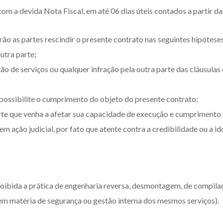
 com a devida Nota Fiscal, em até 06 dias úteis contados a partir
ão as partes rescindir o presente contrato nas seguintes hipótese
utra parte;
o de serviços ou qualquer infração pela outra parte das cláusulas
mpossibilite o cumprimento do objeto do presente contrato;
rte que venha a afetar sua capacidade de execução e cumprimento d
em ação judicial, por fato que atente contra a credibilidade ou a i
oibida a prática de engenharia reversa, desmontagem, de compila
 em matéria de segurança ou gestão interna dos mesmos serviços).