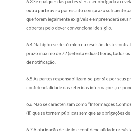
6.3.Se qualquer das partes vier a ser obrigada a re
outra parte aviso por escrito com prazo suficiente p
que forem legalmente exigíveis e empreenderá seus 
cobertas pelo dever convencional de sigilo.
6.4.Na hipótese de término ou rescisão deste contrat
prazo máximo de 72 (setenta e duas) horas, todos o
de notificação.
6.5.As partes responsabilizam-se, por si e por seus p
confidencialidade das referidas informações, respon
6.6.Não se caracterizam como “Informações Confiden
(ii) que se tornem públicas sem que as obrigações de
6.7.A obrigação de sigilo e confidencialidade previs