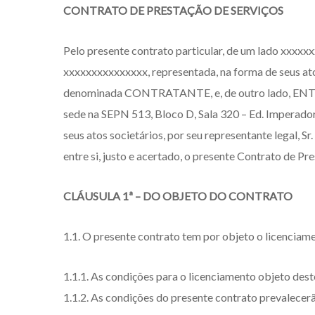
Skip
CONTRATO DE PRESTAÇÃO DE SERVIÇOS
to
Pelo presente contrato particular, de um lado xxxxx
main
xxxxxxxxxxxxxxx, representada, na forma de seus ato
content
denominada CONTRATANTE, e, de outro lado, E
sede na SEPN 513, Bloco D, Sala 320 – Ed. Imperador,
seus atos societários, por seu representante lega
entre si, justo e acertado, o presente Contrato de Pre
CLÁUSULA 1ª – DO OBJETO DO CONTRATO
1.1. O presente contrato tem por objeto o licenciam
1.1.1. As condições para o licenciamento objeto deste
1.1.2. As condições do presente contrato prevalecerã