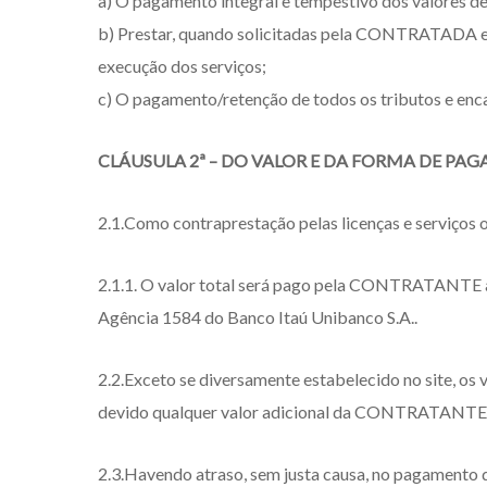
a) O pagamento integral e tempestivo dos valores de
b) Prestar, quando solicitadas pela CONTRATADA e n
execução dos serviços;
c) O pagamento/retenção de todos os tributos e encar
CLÁUSULA 2ª – DO VALOR E DA FORMA DE P
2.1.Como contraprestação pelas licenças e serviço
2.1.1. O valor total será pago pela CONTRATANTE 
Agência 1584 do Banco Itaú Unibanco S.A..
2.2.Exceto se diversamente estabelecido no site, os
devido qualquer valor adicional da CONTRATAN
2.3.Havendo atraso, sem justa causa, no pagamento 