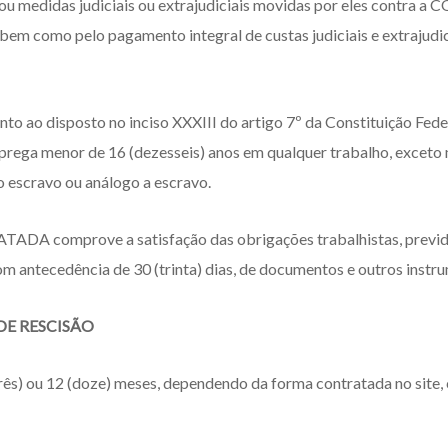
 ou medidas judiciais ou extrajudiciais movidas por eles contra
, bem como pelo pagamento integral de custas judiciais e extrajudi
ao disposto no inciso XXXIII do artigo 7º da Constituição Fede
prega menor de 16 (dezesseis) anos em qualquer trabalho, exceto n
o escravo ou análogo a escravo.
 comprove a satisfação das obrigações trabalhistas, previdenc
om antecedência de 30 (trinta) dias, de documentos e outros inst
 DE RESCISÃO
rês) ou 12 (doze) meses, dependendo da forma contratada no site, c