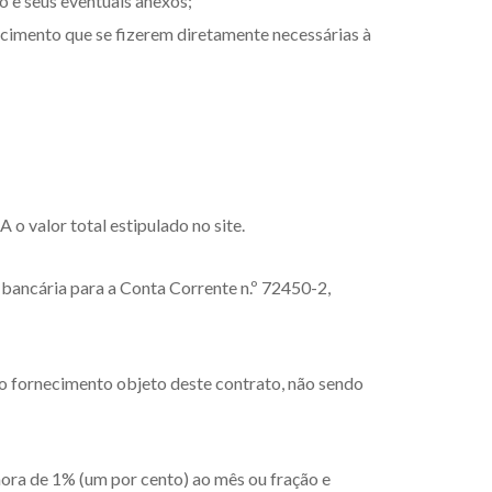
o e seus eventuais anexos;
cimento que se fizerem diretamente necessárias à
valor total estipulado no site.
ancária para a Conta Corrente n.º 72450-2,
no fornecimento objeto deste contrato, não sendo
ora de 1% (um por cento) ao mês ou fração e