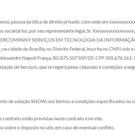
xxxxx, pessoa jurídica de direito privado, com sede em xxxxxxxxxx
s societários, por seu representante legal, Sr. Xxxxxxxxxxxxxxx
NTERCOMPANY SERVIÇOS EM TECNOLOGIA DA INFORMAÇÃO LTDA.,
 na cidade de Brasília, no Distrito Federal, inscrita no CNPJ sob
l, Sr. Alexandre Napoli França, RG 875.507 SSP/DF, CPF 505.676
stação de Serviços, que se regerá pelas cláusulas e condições a segu
ento de solução SNOW, nos termos e condições especificados no si
 contrato estão previstas neste contrato e no site.
o sobre o disposto no site, em caso de eventual conflito.