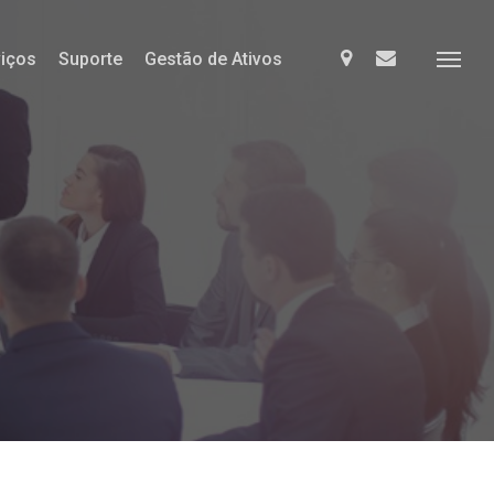
Menu
slack
email
viços
Suporte
Gestão de Ativos
Menu